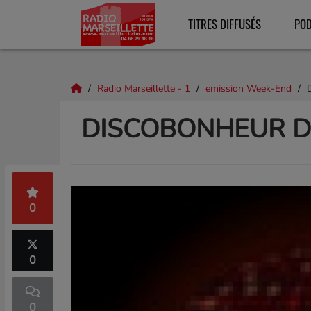
TITRES DIFFUSÉS
PO
Radio Marseillette - 1
emission Week-End
DISCOBONHEUR DU
0
0
0