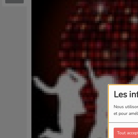
Les in
Nous utilison
et pour améli
Tout accep