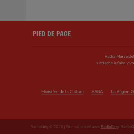
PIED DE PAGE
Radio Marseillet
s'attache à faire vivr
Ministère de la Culture
·
ARRA
·
La Région Oc
RadioKing © 2026 | Site radio créé avec
RadioKing
. RadioK