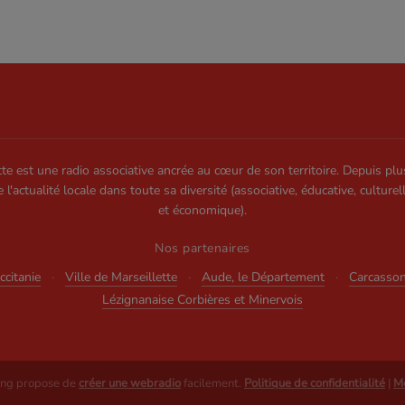
te est une radio associative ancrée au cœur de son territoire. Depuis plu
e l'actualité locale dans toute sa diversité (associative, éducative, culturel
et économique).
Nos partenaires
citanie
·
Ville de Marseillette
·
Aude, le Département
·
Carcasso
Lézignanaise Corbières et Minervois
ing propose de
créer une webradio
facilement.
Politique de confidentialité
|
Me