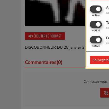
A
Ut
Activé
T
Ut
Activé
ÉCOUTER LE PODCAST
F
Ut
Activé
DISCOBONHEUR DU 28 janvier 2024
Sauvegard
Commentaires(0)
Connectez-vous p
SE