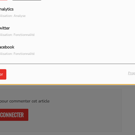
nalytics
ilisation: Analyse
witter
ilisation: Fonctionnalité
TÉLÉCHARGER LE PODCAST
acebook
ilisation: Fonctionnalité
Prop
er
our commenter cet article
 CONNECTER