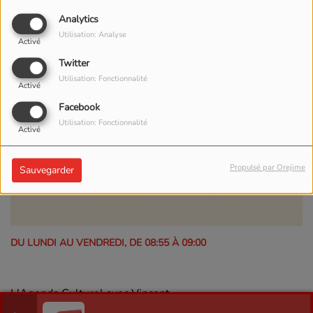
Analytics
Utilisation: Analyse
Activé
Twitter
Utilisation: Fonctionnalité
Activé
Facebook
Utilisation: Fonctionnalité
Activé
Propulsé par Orejime
Sauvegarder
DU LUNDI AU VENDREDI, DE 08:55 À 09:00
L'Agenda Culturel avec Vincent