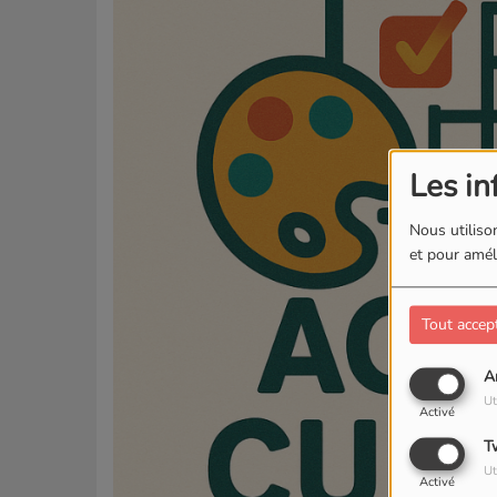
Les in
Nous utilison
et pour améli
Tout accep
A
Ut
Activé
T
Ut
Activé