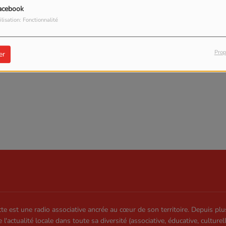
acebook
ilisation: Fonctionnalité
Prop
er
te est une radio associative ancrée au cœur de son territoire. Depuis plu
e l'actualité locale dans toute sa diversité (associative, éducative, culturel