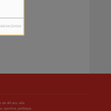
ulsé par Orejime
s de 40 ans, elle
le, sportive, politique