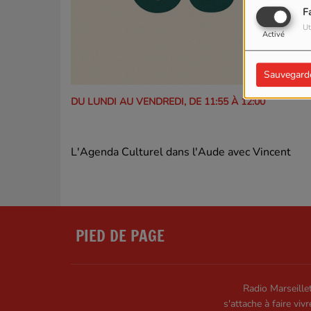
F
Ut
Activé
Sauvegard
DU LUNDI AU VENDREDI, DE 11:55 À 12:00
L'Agenda Culturel dans l'Aude avec Vincent
PIED DE PAGE
Radio Marseillet
s'attache à faire vivr