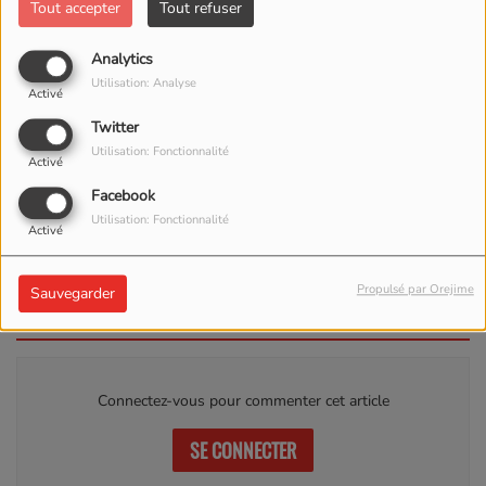
Tout accepter
Tout refuser
Analytics
Utilisation: Analyse
Activé
Twitter
Utilisation: Fonctionnalité
Activé
ÉCOUTER LE PODCAST
TÉLÉCHARGER LE PODCAST
Facebook
Utilisation: Fonctionnalité
Activé
ACCORDEON du 28 janvier 2024
Propulsé par Orejime
Sauvegarder
Commentaires(0)
Connectez-vous pour commenter cet article
SE CONNECTER