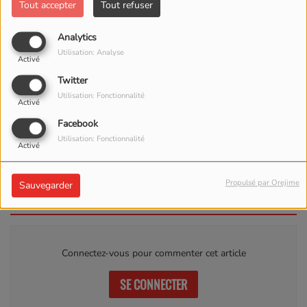
Tout accepter
Tout refuser
Analytics
Utilisation: Analyse
Activé
Twitter
Utilisation: Fonctionnalité
Activé
ÉCOUTER LE PODCAST
TÉLÉCHARGER LE PODCAST
Facebook
Utilisation: Fonctionnalité
Activé
ACCORDEON DU 21 05 2023
Propulsé par Orejime
Sauvegarder
Commentaires(0)
Connectez-vous pour commenter cet article
SE CONNECTER