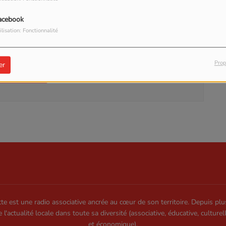
acebook
ilisation: Fonctionnalité
our commenter cet article
Prop
er
 CONNECTER
te est une radio associative ancrée au cœur de son territoire. Depuis plu
e l'actualité locale dans toute sa diversité (associative, éducative, culturel
et économique).