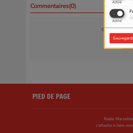
Activé
Commentaires(0)
F
Ut
Activé
Connectez-vous p
Sauvegard
SE
PIED DE PAGE
Radio Marseillet
s'attache à faire vivr