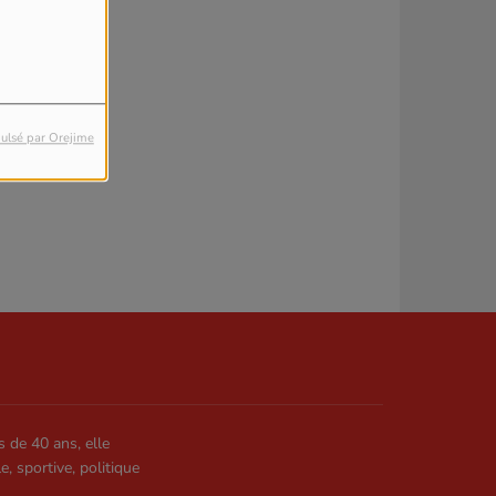
ulsé par Orejime
s de 40 ans, elle
le, sportive, politique