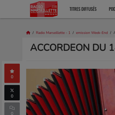
TITRES DIFFUSÉS
PO
Radio Marseillette - 1
emission Week-End
ACCORDEON DU 1
0
0
0