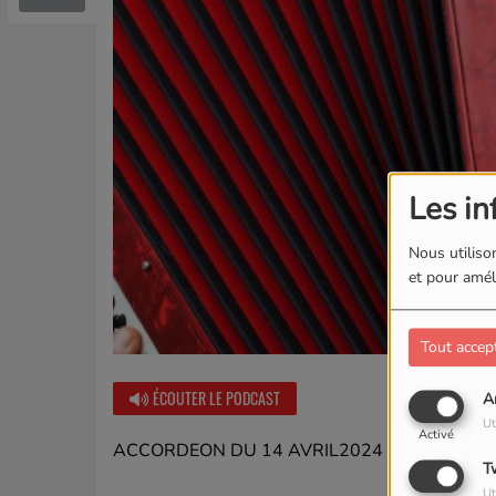
Les in
Nous utilison
et pour améli
Tout accep
ÉCOUTER LE PODCAST
A
Ut
Activé
ACCORDEON DU 14 AVRIL2024
T
Ut