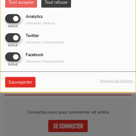
Tout accepter
Tout refuser
Analytics
Utilisation: Analyse
Activé
Twitter
Utilisation: Fonctionnalité
Activé
ÉCOUTER LE PODCAST
TÉLÉCHARGER LE PODCAST
Facebook
Utilisation: Fonctionnalité
Activé
ACCORDEON DU 07 JANVIER 2024
Propulsé par Orejime
Sauvegarder
Commentaires(0)
Connectez-vous pour commenter cet article
SE CONNECTER