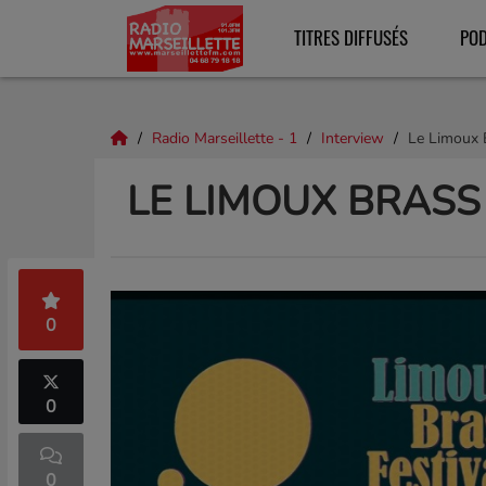
TITRES DIFFUSÉS
PO
Radio Marseillette - 1
Interview
Le Limoux B
LE LIMOUX BRASS
0
0
0