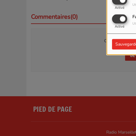
Ut
Activé
Commentaires(0)
F
Ut
Activé
Connectez-vous p
Sauvegard
SE
PIED DE PAGE
Radio Marseillet