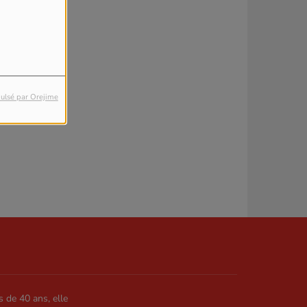
ulsé par Orejime
s de 40 ans, elle