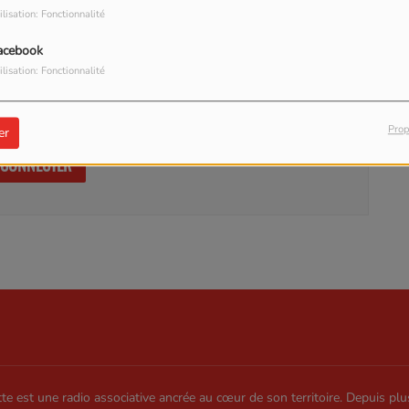
ilisation: Fonctionnalité
acebook
ilisation: Fonctionnalité
our commenter cet article
Prop
er
 CONNECTER
te est une radio associative ancrée au cœur de son territoire. Depuis plu