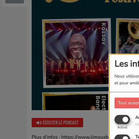
Les in
Nous utilison
et pour améli
Tout accep
A
ÉCOUTER LE PODCAST
Ut
Activé
Plus d'infos : https://www.limouxbrass.fr/
T