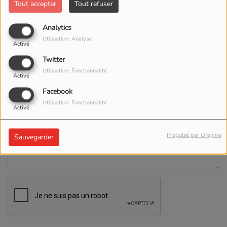
Tout accepter
Tout refuser
Analytics
Site Web
Utilisation: Analyse
Activé
Twitter
Sujet
*
Utilisation: Fonctionnalité
Activé
Facebook
Message
*
Utilisation: Fonctionnalité
Activé
Propulsé par Orejime
Sauvegarder