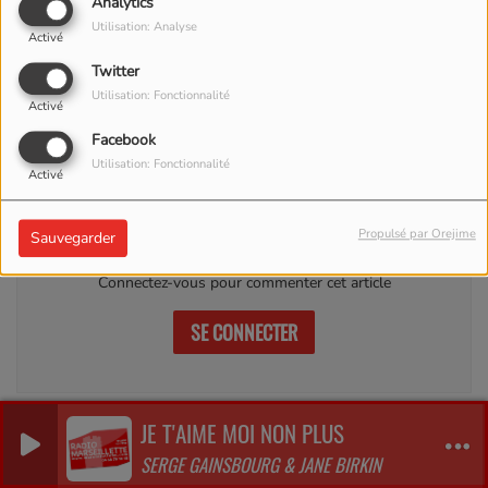
Analytics
Utilisation: Analyse
Activé
Twitter
01 MARS 2025
Utilisation: Fonctionnalité
Activé
x
Facebook
Utilisation: Fonctionnalité
Activé
Commentaires(0)
Propulsé par Orejime
Sauvegarder
Connectez-vous pour commenter cet article
SE CONNECTER
JE T'AIME MOI NON PLUS
0
0
0
SERGE GAINSBOURG & JANE BIRKIN