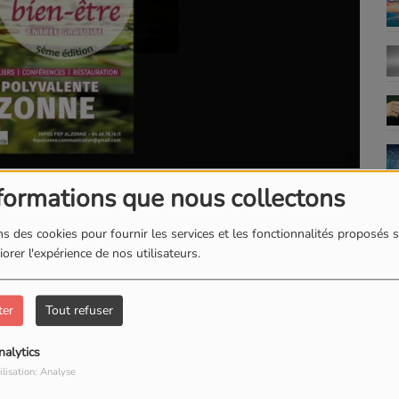
formations que nous collectons
TÉLÉCHARGER LE PODCAST
s des cookies pour fournir les services et les fonctionnalités proposés s
ec le Salon du bien-être
orer l'expérience de nos utilisateurs.
à la salle polyvalente
ter
Tout refuser
nalytics
sur place
ilisation: Analyse