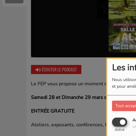
Les in
ÉCOUTER LE PODCAST
Nous utilison
Le FEP vous propose un moment de détente
av
et pour améli
Samedi 28 et Dimanche 29 mars de
10h à 18h
Tout accep
ENTRÉE GRATUITE
A
Ateliers, exposants, conférences, Restauration 
Ut
Activé