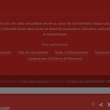
te est une radio associative ancrée au cœur de son territoire. Depuis plu
e l'actualité locale dans toute sa diversité (associative, éducative, culturel
et économique).
Nos partenaires
citanie
·
Ville de Marseillette
·
Aude, le Département
·
Carcasso
Lézignanaise Corbières et Minervois
ing propose de
créer une webradio
facilement.
Politique de confidentialité
|
Me
ENOIRE