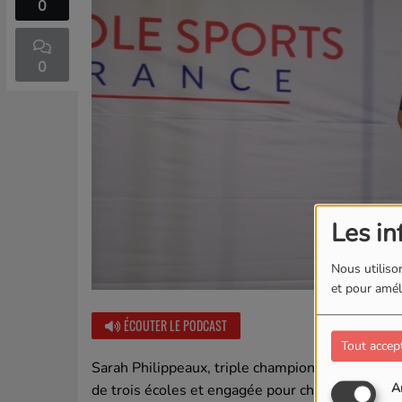
0
0
Les in
Nous utilison
et pour améli
ÉCOUTER LE PODCAST
Tout accep
Sarah Philippeaux, triple championne de France d
A
de trois écoles et engagée pour changer l’image 