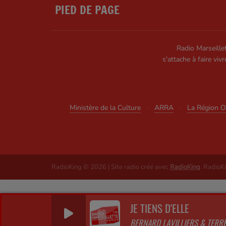
PIED DE PAGE
Radio Marseillet
s'attache à faire vivr
Ministère de la Culture
·
ARRA
·
La Région Oc
RadioKing © 2026 | Site radio créé avec
RadioKing
. RadioK
JE TIENS D'ELLE
BERNARD LAVILLIERS & TERR