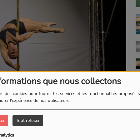
formations que nous collectons
s des cookies pour fournir les services et les fonctionnalités proposés s
orer l'expérience de nos utilisateurs.
TÉLÉCHARGER LE PODCAST
ter
Tout refuser
e pole dance et cheffe d’entreprise de 27 ans, à la tête
nalytics
de la discipline, elle évoque son parcours, ses