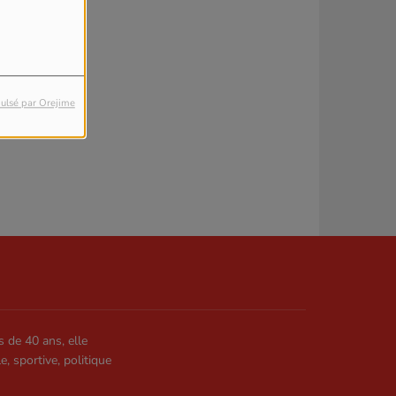
ulsé par Orejime
s de 40 ans, elle
le, sportive, politique