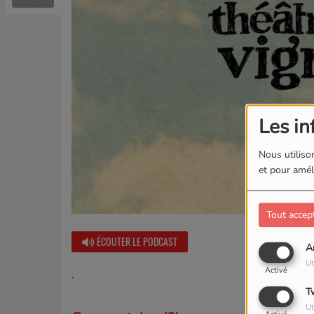
Les in
Nous utilison
et pour améli
Tout accep
ÉCOUTER LE PODCAST
A
Ut
Activé
.
T
Ut