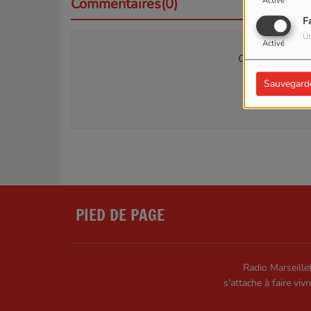
Commentaires(0)
Activé
F
Ut
Activé
Connectez-vous p
Sauvegard
SE
PIED DE PAGE
Radio Marseillet
s'attache à faire vivr