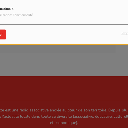
acebook
ilisation: Fonctionnalité
our commenter cet article
Prop
er
 CONNECTER
te est une radio associative ancrée au cœur de son territoire. Depuis plu
e l'actualité locale dans toute sa diversité (associative, éducative, culturel
et économique).