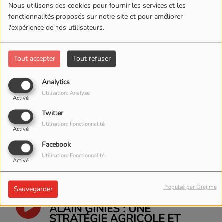
DÉVELOPPEMENT DE L'AUDE
Nous utilisons des cookies pour fournir les services et les
fonctionnalités proposés sur notre site et pour améliorer
l'expérience de nos utilisateurs.
INTERVIEW - RÉMINISCENCES
( DE TOTO LE MÔMO )
Tout accepter
Tout refuser
Analytics
INTERVIEW XIII PASSION -
Utilisation: Analyse
DOMINIQUE BALOUP,
Activé
PRÉSIDENT DE LA FFRXIII
Twitter
Utilisation: Fonctionnalité
Activé
INTERVIEW - ENTRE ABSURDE
Facebook
ET HUMOUR : GRAINS DE
Utilisation: Fonctionnalité
VOLUTES
Activé
Propulsé par Orejime
Sauvegarder
AUDEMAG - INTERVIEW AVEC
ALAIN GINIÈS : UNE
STRATÉGIE AGRICOLE ET