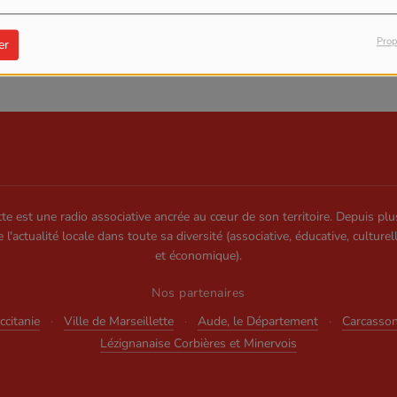
Prop
er
te est une radio associative ancrée au cœur de son territoire. Depuis plu
e l'actualité locale dans toute sa diversité (associative, éducative, culturel
et économique).
Nos partenaires
citanie
·
Ville de Marseillette
·
Aude, le Département
·
Carcasso
Lézignanaise Corbières et Minervois