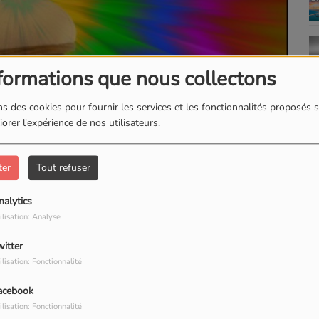
formations que nous collectons
s des cookies pour fournir les services et les fonctionnalités proposés s
orer l'expérience de nos utilisateurs.
TÉLÉCHARGER LE PODCAST
ter
Tout refuser
nalytics
ilisation: Analyse
witter
ilisation: Fonctionnalité
our commenter cet article
acebook
ilisation: Fonctionnalité
 CONNECTER