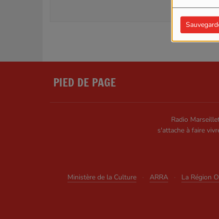
Sauvegard
PIED DE PAGE
Radio Marseillet
s'attache à faire vivr
Ministère de la Culture
·
ARRA
·
La Région Oc