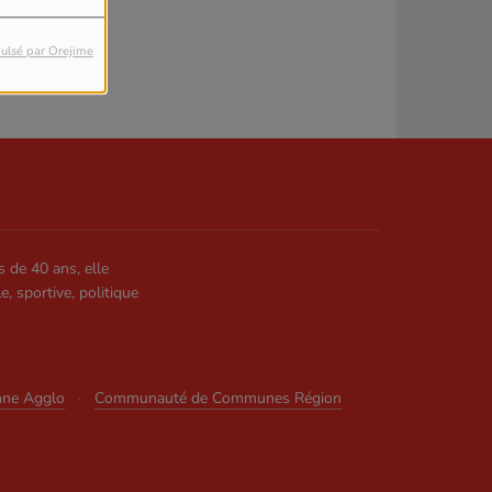
ulsé par Orejime
s de 40 ans, elle
le, sportive, politique
nne Agglo
·
Communauté de Communes Région