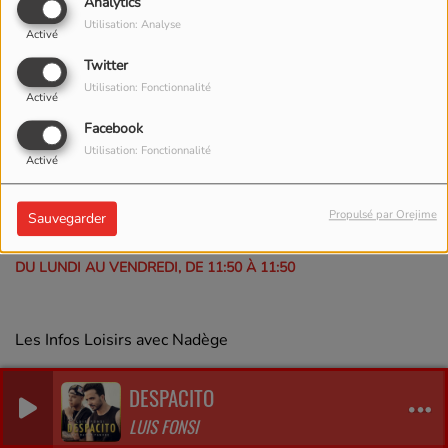
Analytics
Utilisation: Analyse
Activé
Twitter
Utilisation: Fonctionnalité
Activé
Facebook
Utilisation: Fonctionnalité
Activé
Propulsé par Orejime
Sauvegarder
DU LUNDI AU VENDREDI, DE 11:50 À 11:50
Les Infos Loisirs avec Nadège
DESPACITO
LUIS FONSI